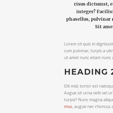
risus dictumst, 
integer? Facili
phasellus, pulvinar 
Sit ame
Lorem sit quis in dignissi
cum pulvinar, turpis a ul
ut amet nunc etiam nunc a
HEADING 
Elit mid, tortor est natoqu
Augue sit urna velit vel 
turpis? Nunc magna alique
mus
, augue nec rhoncus a,