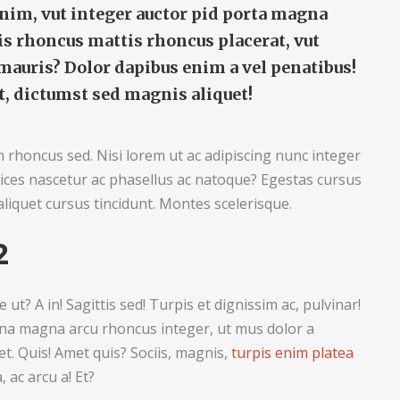
enim, vut integer auctor pid porta magna
sis rhoncus mattis rhoncus placerat, vut
mauris? Dolor dapibus enim a vel penatibus!
t, dictumst sed magnis aliquet!
m rhoncus sed. Nisi lorem ut ac adipiscing nunc integer
trices nascetur ac phasellus ac natoque? Egestas cursus
liquet cursus tincidunt. Montes scelerisque.
2
e ut? A in! Sagittis sed! Turpis et dignissim ac, pulvinar!
urna magna arcu rhoncus integer, ut mus dolor a
t. Quis! Amet quis? Sociis, magnis,
turpis enim platea
 ac arcu a! Et?