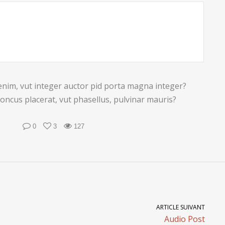
 enim, vut integer auctor pid porta magna integer?
honcus placerat, vut phasellus, pulvinar mauris?
0
3
127
ARTICLE SUIVANT
Audio Post