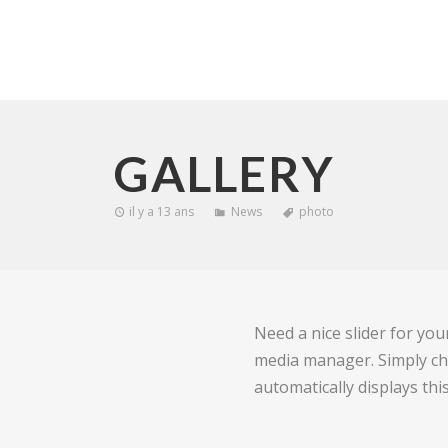
GALLERY
il y a 13 ans
News
photo
Need a nice slider for you
media manager. Simply cho
automatically displays this