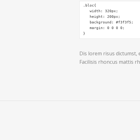
.bloc{

   width: 320px;

   height: 200px;

   background: #f3f3f5;

   margin: 0 0 0 0;

}
Dis lorem risus dictumst,
Facilisis rhoncus mattis r