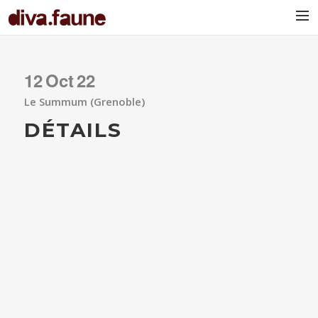
BIO
12
Oct
22
Le Summum (Grenoble)
DÉTAILS